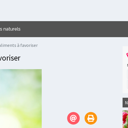
 naturels
 aliments à favoriser
voriser
N